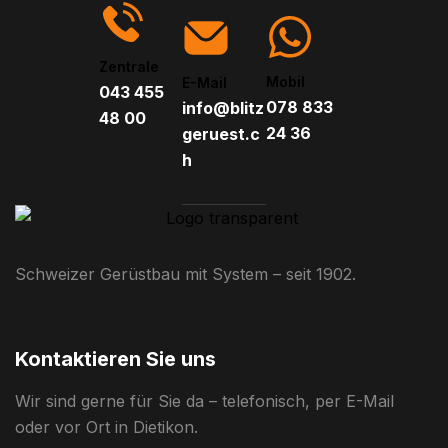
zeigen wir, worauf es beim Gerüstbau für PV-Anlagen
wirklich ankommt, mit Fokus auf Sicherheit, Planung
Zentrale
und reibungslose […]
Mobil
E-Mail
043 455
078 833
info@blitz
48 00
24 36
geruest.c
h
Schweizer Gerüstbau mit System – seit 1902.
Kontaktieren Sie uns
Wir sind gerne für Sie da – telefonisch, per E-Mail
oder vor Ort in Dietikon.