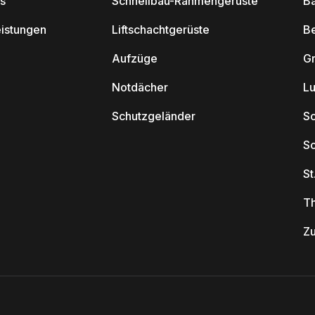
s
Schnellbau-Rahmengerüste
Ba
eistungen
Liftschachtgerüste
B
Aufzüge
G
Notdächer
L
Schutzgeländer
Sc
S
St
T
Z