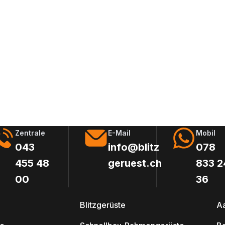
Zentrale
E-Mail
Mobil
043
info@blitz
078
455 48
geruest.ch
833 2
00
36
Blitzgerüste
A