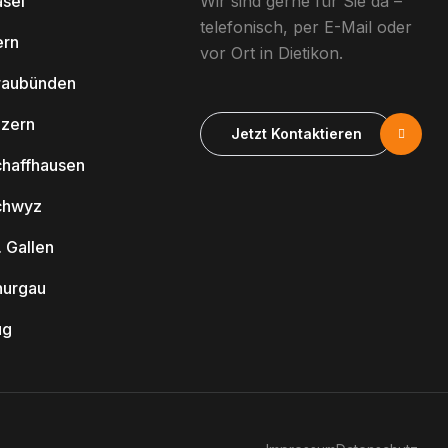
sel
Wir sind gerne für Sie da –
telefonisch, per E-Mail oder
ern
vor Ort in Dietikon.
raubünden
uzern
Jetzt Kontaktieren
haffhausen
chwyz
. Gallen
hurgau
ug