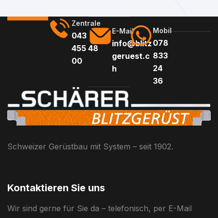
Zentrale
Mobil
E-Mail
043
078
info@blitz
455 48
833
geruest.c
00
24
h
36
Schweizer Gerüstbau mit System – seit 1902.
Kontaktieren Sie uns
Wir sind gerne für Sie da – telefonisch, per E-Mail