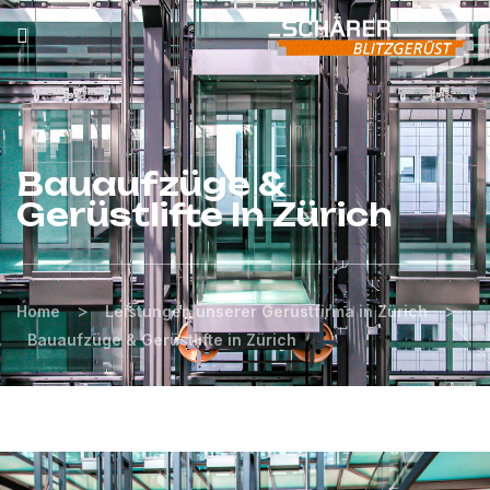
Bauaufzüge &
Gerüstlifte In Zürich
>
>
Home
Leistungen unserer Gerüstfirma in Zürich
Bauaufzüge & Gerüstlifte in Zürich