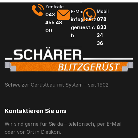
Zentrale
Mobil
E-Mail
043
078
info@blitz
455 48
833
geruest.c
00
24
h
36
Schweizer Gerüstbau mit System – seit 1902.
Kontaktieren Sie uns
Wir sind gerne für Sie da – telefonisch, per E-Mail
oder vor Ort in Dietikon.